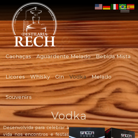
Cachaças
Aguardente Melado
Bebida Mista
Licores
Whisky
Gin
Vodka
Melado
Souvenirs
Vodka
Desenvolvida para celebrar à
vida nos encontros e festas