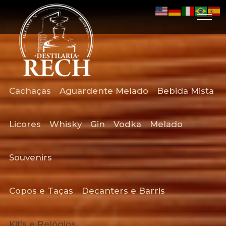
Cachaças
Aguardente Melado
Bebida Mista
Licores
Whisky
Gin
Vodka
Melado
Souvenirs
Copos e Taças
Decanters e Barris​
Kit’s e Relógios